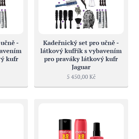
 učně -
Kadeřnický set pro učně -
bavením
látkový kufřík s vybavením
ý kufr
pro praváky látkový kufr
Jaguar
5 450,00
Kč