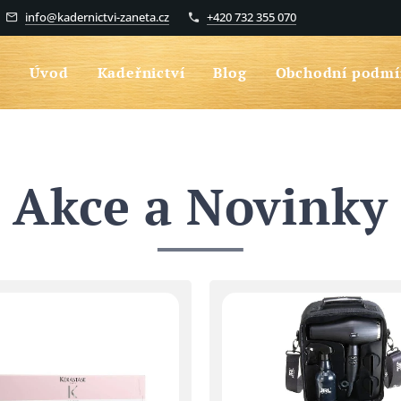
info@kadernictvi-zaneta.cz
+420 732 355 070
Úvod
Kadeřnictví
Blog
Obchodní podmí
Akce a Novinky