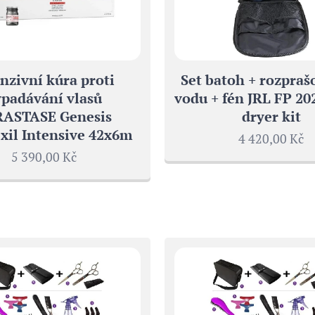
nzivní kúra proti
Set batoh + rozpraš
padávání vlasů
vodu + fén JRL FP 20
ASTASE Genesis
dryer kit
il Intensive 42x6m
4 420,00
Kč
5 390,00
Kč