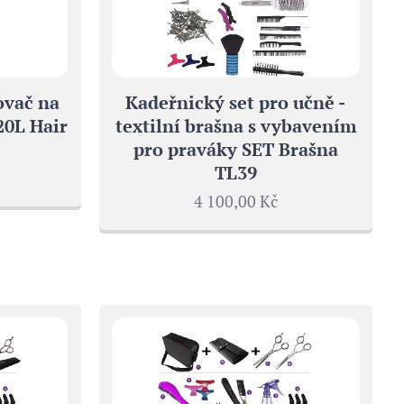
ovač na
Kadeřnický set pro učně -
20L Hair
textilní brašna s vybavením
pro praváky SET Brašna
TL39
4 100,00
Kč