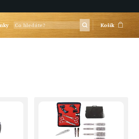
nky
Košík