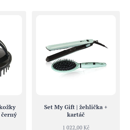
okožky
Set My Gift | žehlička +
 černý
kartáč
1 022,00
Kč