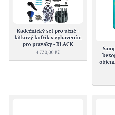
Kadeřnický set pro učně -
látkový kufřík s vybavením
pro praváky - BLACK
Šamp
4 730,00
Kč
bezo
objem