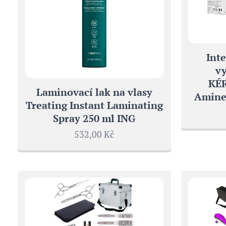
Inte
vy
KÉR
Laminovací lak na vlasy
Aminex
Treating Instant Laminating
Spray 250 ml ING
532,00
Kč