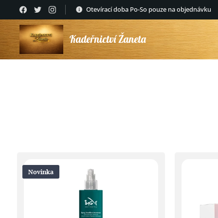
Otevírací doba Po-So pouze na objednávku
Kadeřnictví Žaneta
Novinka