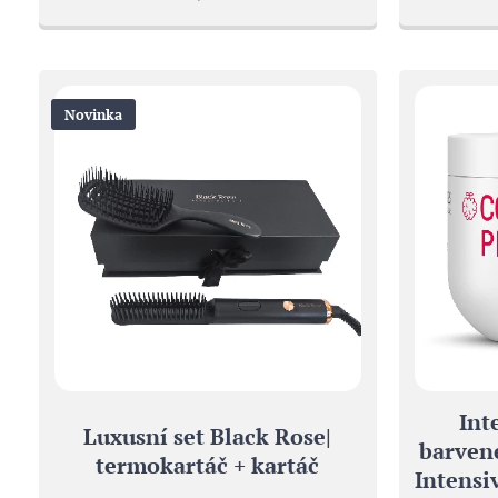
Novinka
Int
Luxusní set Black Rose|
barvené
termokartáč + kartáč
Intensi