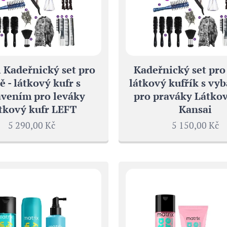
 Kadeřnický set pro
Kadeřnický set pro
ě - látkový kufr s
látkový kufřík s vy
vením pro leváky
pro praváky Látkov
tkový kufr LEFT
Kansai
5 290,00
Kč
5 150,00
Kč