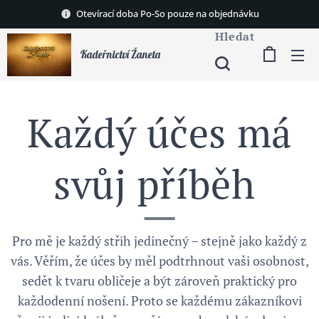
Otevírací doba Po-So pouze na objednávku
Hledat
Kadeřnictví Žaneta
Každý účes má
svůj příběh
Pro mě je každý střih jedinečný – stejně jako každý z
vás. Věřím, že účes by měl podtrhnout vaši osobnost,
sedět k tvaru obličeje a být zároveň praktický pro
každodenní nošení. Proto se každému zákazníkovi