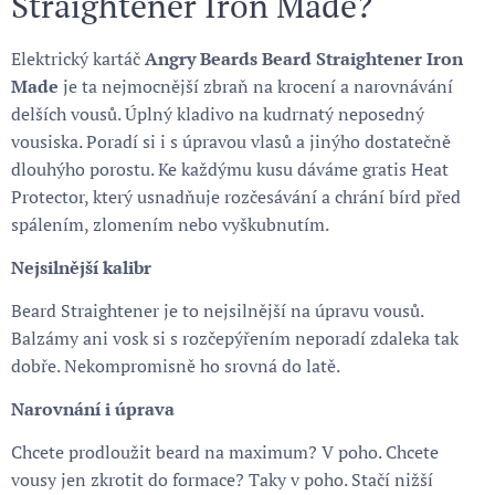
Straightener Iron Made?
Elektrický kartáč
Angry Beards Beard Straightener Iron
Made
je ta nejmocnější zbraň na krocení a narovnávání
delších vousů. Úplný kladivo na kudrnatý neposedný
vousiska. Poradí si i s úpravou vlasů a jinýho dostatečně
dlouhýho porostu. Ke každýmu kusu dáváme gratis Heat
Protector, který usnadňuje rozčesávání a chrání bírd před
spálením, zlomením nebo vyškubnutím.
Nejsilnější kalibr
Beard Straightener je to nejsilnější na úpravu vousů.
Balzámy ani vosk si s rozčepýřením neporadí zdaleka tak
dobře. Nekompromisně ho srovná do latě.
Narovnání i úprava
Chcete prodloužit beard na maximum? V poho. Chcete
vousy jen zkrotit do formace? Taky v poho. Stačí nižší