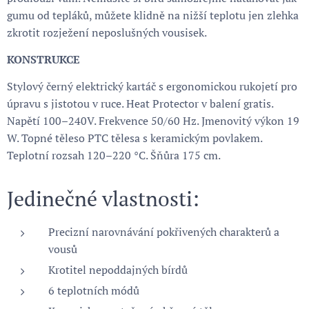
gumu od tepláků, můžete klidně na nižší teplotu jen zlehka
zkrotit rozježení neposlušných vousisek.
KONSTRUKCE
Stylový černý elektrický kartáč s ergonomickou rukojetí pro
úpravu s jistotou v ruce. Heat Protector v balení gratis.
Napětí 100–240V. Frekvence 50/60 Hz. Jmenovitý výkon 19
W. Topné těleso PTC tělesa s keramickým povlakem.
Teplotní rozsah 120–220 °C. Šňůra 175 cm.
Jedinečné vlastnosti:
Precizní narovnávání pokřivených charakterů a
vousů
Krotitel nepoddajných bírdů
6 teplotních módů