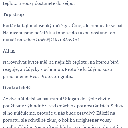
teplota a vousy dostanete do šejpu.
Top strop
Kartáč kutají malušenký ručičky v Číně, ale nemusíte se bát.
Na ničem jsme nešetřili a tobě se do rukou dostane top
nářadí na sebenáročnější kartáčování.
All in
Narovnávat byste měl na nejnižší teplotu, na kterou bírd
reaguje, a vždycky s ochranou. Proto ke každýmu kusu
přihazujeme Heat Protector gratis.
Dvakrát delší
Až dvakrát delší za pár minut! Slogan do týhle chvíle
používaný výhradně v reklamách na pornostránkách. S díky
si ho půjčujeme, protože u nás bude pravdivý. Záleží na
porostu, ale schválně zkus, o kolik Straightener vousy
prodlouží vám. Nemusíte si bírd samozřejmě natahovat jak