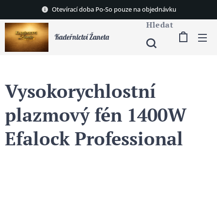
Otevírací doba Po-So pouze na objednávku
Hledat
Kadeřnictví Žaneta
Vysokorychlostní
plazmový fén 1400W
Efalock Professional