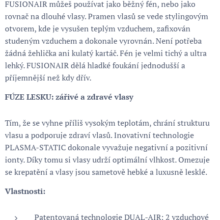
FUSIONAIR můžeš používat jako běžný fén, nebo jako
rovnač na dlouhé vlasy. Pramen vlasů se vede stylingovým
otvorem, kde je vysušen teplým vzduchem, zafixován
studeným vzduchem a dokonale vyrovnán. Není potřeba
žádná žehlička ani kulatý kartáč. Fén je velmi tichý a ultra
lehký. FUSIONAIR dělá hladké foukání jednodušší a
příjemnější než kdy dřív.
FÚZE LESKU: zářivé a zdravé vlasy
Tím, že se vyhne příliš vysokým teplotám, chrání strukturu
vlasu a podporuje zdraví vlasů. Inovativní technologie
PLASMA-STATIC dokonale vyvažuje negativní a pozitivní
ionty. Díky tomu si vlasy udrží optimální vlhkost. Omezuje
se krepatění a vlasy jsou sametově hebké a luxusně lesklé.
Vlastnosti:
Patentovaná technologie DUAL-AIR: 2 vzduchové