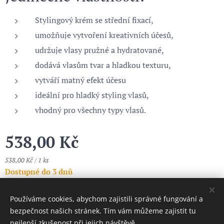
Stylingový krém se střední fixací,
umožňuje vytvoření kreativních účesů,
udržuje vlasy pružné a hydratované,
dodává vlasům tvar a hladkou texturu,
vytváří matný efekt účesu
ideální pro hladký styling vlasů,
vhodný pro všechny typy vlasů.
538,00
Kč
538,00 Kč / 1 ks
Dostupné do 3 dnů
Používáme cookies, abychom zajistili správné fungování a
Cookies
bezpečnost našich stránek. Tím vám můžeme zajistit tu
nejlepší zkušenost při jejich návštěvě.