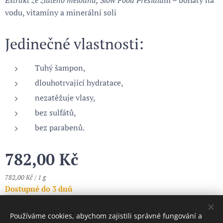
Extrakt ze žlutého melounu, Slow Food Presidiu
m – bohatý na
vodu, vitamíny a minerální soli
Jedinečné vlastnosti:
Tuhý šampon,
dlouhotrvající hydratace,
nezatěžuje vlasy,
bez sulfátů,
bez parabenů.
782,00
Kč
782,00 Kč / 1 g
Dostupné do 3 dnů
Používáme cookies, abychom zajistili správné fungování a