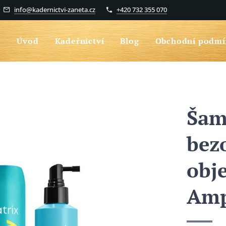
info@kadernictvi-zaneta.cz
+420 732 355 070
Úvod
Kadeřnictví
Blog
Obchodní podmí
Šam
bez
obj
Amp