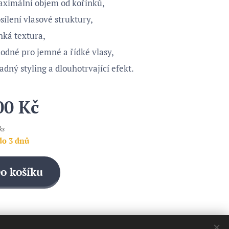
ximální objem od kořínků,
sílení vlasové struktury,
hká textura,
odné pro jemné a řídké vlasy,
adný styling a dlouhotrvající efekt.
00
Kč
ks
do 3 dnů
o košíku