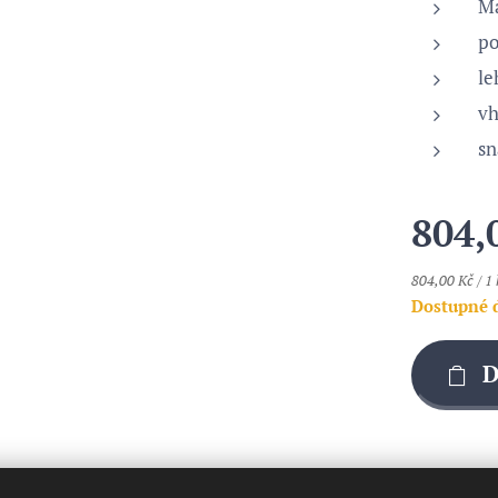
Ma
po
le
vh
sn
804,
804,00 Kč / 1 
Dostupné 
D