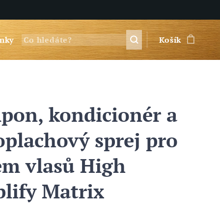
nky
Košík
pon, kondicionér a
oplachový sprej pro
em vlasů High
lify Matrix