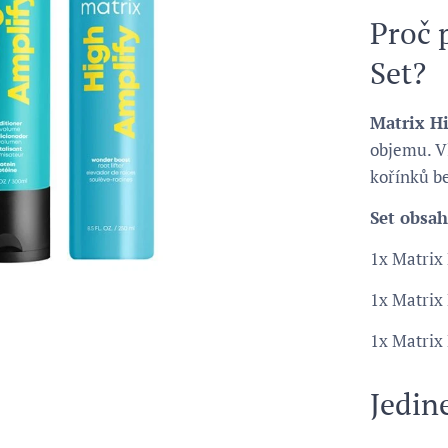
Proč 
Set?
Matrix H
objemu. Vl
kořínků b
Set obsah
1x Matrix
1x Matrix
1x Matrix
Jedin