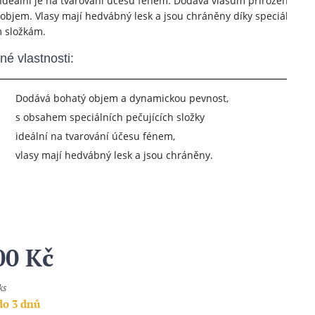
 Ideální je na tvarování účesu fénem. Dodává vlasům přirozenou p
 objem. Vlasy mají hedvábný lesk a jsou chráněny díky speciálním
m složkám.
né vlastnosti:
Dodává bohatý objem a dynamickou pevnost,
s obsahem speciálních pečujících složky
ideální na tvarování účesu fénem,
vlasy mají hedvábný lesk a jsou chráněny.
00
Kč
ks
do 3 dnů