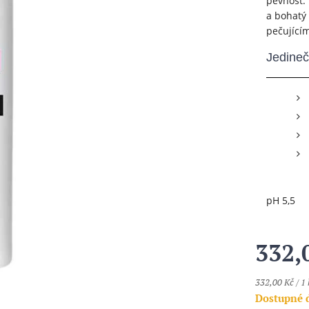
pevnost.
a bohatý
pečující
Jedineč
pH 5,5
332,
332,00 Kč / 1 
Dostupné 