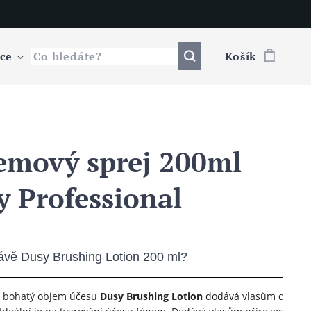
íce
Košík
emový sprej 200ml
y Professional
ávě Dusy Brushing Lotion 200 ml?
o bohatý objem účesu
Dusy Brushing Lotion
dodává vlasům dynam