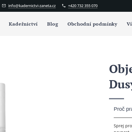
info@kadernictvi-zaneta.cz
+420 732 355 070
Kadeřnictví
Blog
Obchodní podmínky
V
Obj
Dus
Proč pr
Sprej pr