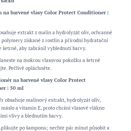
 sáčku
 na barvené vlasy Color Protect Conditioner |
sahuje extrakt z malin a hydrolyzát oliv, ochranné
 polymery získané z rostlin a přírodní hydratační
e šetrně, aby zabránil vyblednutí barvy.
aneste na mokrou vlasovou pokožku a šetrně
te. Pečlivě opláchněte.
ionér na barvené vlasy Color Protect
er | 50 ml
r obsahuje malinový extrakt, hydrolyzát oliv,
máslo a vitamin E, proto chrání vlasové vlákno
ími vlivy a blednutím barvy.
plikujte po šamponu; nechte pár minut působit a