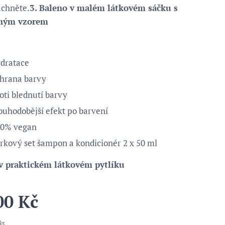
áchněte.
3. Baleno v malém látkovém sáčku s
ným vzorem
dratace
hrana barvy
oti blednutí barvy
ouhodobější efekt po barvení
00% vegan
rkový set šampon a kondicionér 2 x 50 ml
v praktickém látkovém pytlíku
00
Kč
ks