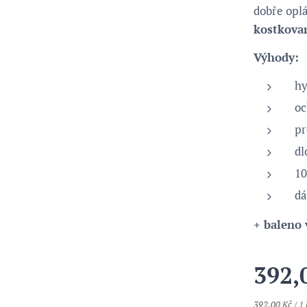
dobře opl
kostkova
Výhody:
hy
oc
pr
dl
1
dá
+ baleno 
392,
392,00 Kč / 1 