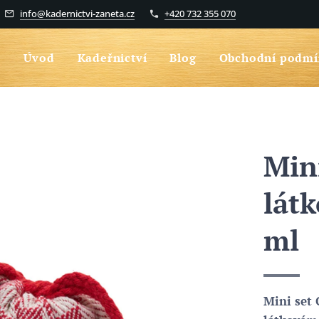
info@kadernictvi-zaneta.cz
+420 732 355 070
Úvod
Kadeřnictví
Blog
Obchodní podmí
Mini
látk
ml
Mini set 