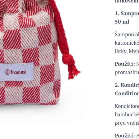
látkovém
1. Šampon
50 ml
Šampon ob
kationické
látky. Myj
Použití:
N
promasíruj
2. Kondic
Condition
Kondicioné
bambucké 
před vnějš
Použití:
A