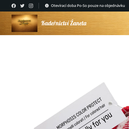
Otevírací doba Po-So pouze na objednávku
Kadeřnictví Žaneta