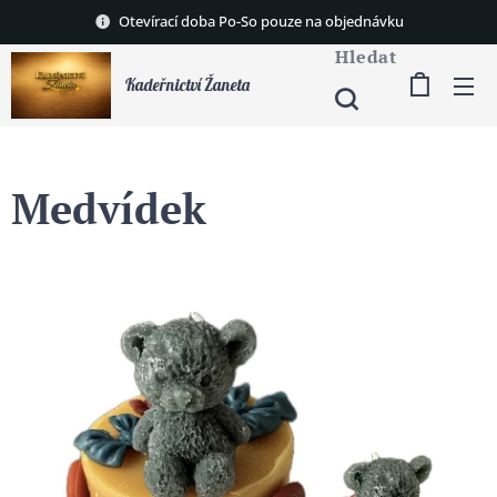
Otevírací doba Po-So pouze na objednávku
Hledat
Kadeřnictví Žaneta
Medvídek