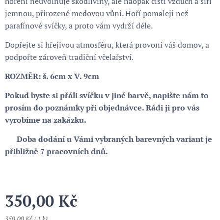
hoření neuvolňuje škodliviny, ale naopak čistí vzduch a šíří
jemnou, přirozeně medovou vůni. Hoří pomaleji než
parafínové svíčky, a proto vám vydrží déle.
Dopřejte si hřejivou atmosféru, která provoní váš domov, a
podpořte zároveň tradiční včelařství.
ROZMĚR: š. 6cm x V. 9cm
Pokud byste si přáli svíčku v jiné barvě, napište nám to
prosím do poznámky při objednávce. Rádi ji pro vás
vyrobíme na zakázku.
⏳ Doba dodání u Vámi vybraných barevných variant je
přibližně 7 pracovních dnů.
350,00
Kč
350,00 Kč / 1 ks