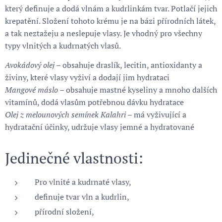
který definuje a dodá vlnám a kudrlinkám tvar. Potlačí jejich
krepatění. Složení tohoto krému je na bázi přírodních látek,
a tak neztažeju a neslepuje vlasy. Je vhodný pro všechny
typy vlnitých a kudrnatých vlasů.
Avokádový olej
– obsahuje draslík, lecitin, antioxidanty a
živiny, které vlasy vyživí a dodají jim hydrataci
Mangové máslo
– obsahuje mastné kyseliny a mnoho dalších
vitamínů, dodá vlasům potřebnou dávku hydratace
Olej z melounových semínek Kalahri
– má vyživující a
hydratační účinky, udržuje vlasy jemné a hydratované
Jedinečné vlastnosti:
Pro vlnité a kudrnaté vlasy,
definuje tvar vln a kudrlin,
přírodní složení,