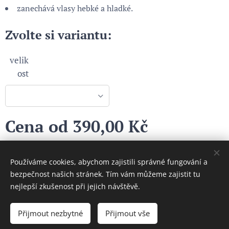
zanechává vlasy hebké a hladké.
Zvolte si variantu:
velik
ost
Cena od
390,00
Kč
Používáme cookies, abychom zajistili správné fungování a
Cookies
bezpečnost našich stránek. Tím vám můžeme zajistit tu
nejlepší zkušenost při jejich návštěvě.
Do košíku
Přijmout nezbytné
Přijmout vše