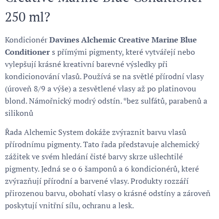
250 ml?
Kondicionér
Davines Alchemic Creative Marine Blue
Conditioner
s přímými pigmenty, které vytvářejí nebo
vylepšují krásné kreativní barevné výsledky při
kondicionování vlasů. Používá se na světlé přírodní vlasy
(úroveň 8/9 a výše) a zesvětlené vlasy až po platinovou
blond. Námořnický modrý odstín. *bez sulfátů, parabenů a
silikonů
Řada Alchemic System dokáže zvýraznit barvu vlasů
přírodnímu pigmenty. Tato řada představuje alchemický
zážitek ve svém hledání čisté barvy skrze ušlechtilé
pigmenty. Jedná se o 6 šamponů a 6 kondicionérů, které
zvýrazňují přírodní a barvené vlasy. Produkty rozzáří
přirozenou barvu, obohatí vlasy o krásné odstíny a zároveň
poskytují vnitřní sílu, ochranu a lesk.