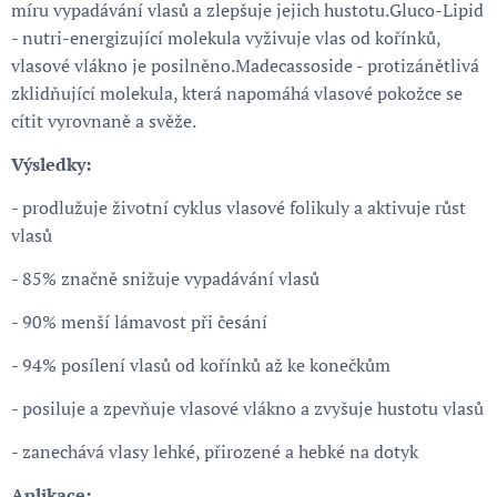
míru vypadávání vlasů a zlepšuje jejich hustotu.Gluco-Lipid
- nutri-energizující molekula vyživuje vlas od kořínků,
vlasové vlákno je posilněno.Madecassoside - protizánětlivá
zklidňující molekula, která napomáhá vlasové pokožce se
cítit vyrovnaně a svěže.
Výsledky:
- prodlužuje životní cyklus vlasové folikuly a aktivuje růst
vlasů
- 85% značně snižuje vypadávání vlasů
- 90% menší lámavost při česání
- 94% posílení vlasů od kořínků až ke konečkům
- posiluje a zpevňuje vlasové vlákno a zvyšuje hustotu vlasů
- zanechává vlasy lehké, přirozené a hebké na dotyk
Aplikace: