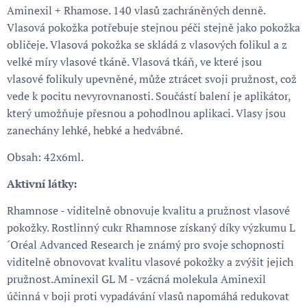
Aminexil + Rhamose. 140 vlasů zachráněných denně.
Vlasová pokožka potřebuje stejnou péči stejně jako pokožka
obličeje. Vlasová pokožka se skládá z vlasových folikul a z
velké míry vlasové tkáně. Vlasová tkáň, ve které jsou
vlasové folikuly upevněné, může ztrácet svoji pružnost, což
vede k pocitu nevyrovnanosti. Součástí balení je aplikátor,
který umožňuje přesnou a pohodlnou aplikaci. Vlasy jsou
zanechány lehké, hebké a hedvábné.
Obsah: 42x6ml.
Aktivní látky:
Rhamnose - viditelně obnovuje kvalitu a pružnost vlasové
pokožky. Rostlinný cukr Rhamnose získaný díky výzkumu L
´Oréal Advanced Research je známý pro svoje schopnosti
viditelně obnovovat kvalitu vlasové pokožky a zvýšit jejich
pružnost.Aminexil GL M - vzácná molekula Aminexil
účinná v boji proti vypadávání vlasů napomáhá redukovat