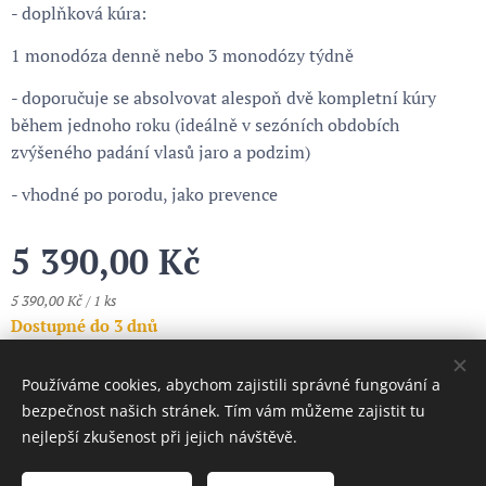
- doplňková kúra:
1 monodóza denně nebo 3 monodózy týdně
- doporučuje se absolvovat alespoň dvě kompletní kúry
během jednoho roku (ideálně v sezóních obdobích
zvýšeného padání vlasů jaro a podzim)
- vhodné po porodu, jako prevence
5 390,00
Kč
5 390,00 Kč / 1 ks
Dostupné do 3 dnů
Používáme cookies, abychom zajistili správné fungování a
Cookies
bezpečnost našich stránek. Tím vám můžeme zajistit tu
nejlepší zkušenost při jejich návštěvě.