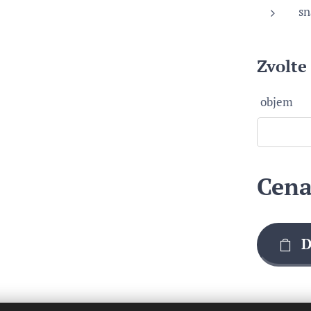
sn
Zvolte 
objem
Cen
D