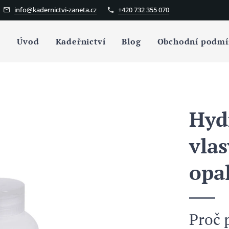
info@kadernictvi-zaneta.cz
+420 732 355 070
Úvod
Kadeřnictví
Blog
Obchodní podmí
Hyd
vlas
opa
Proč 