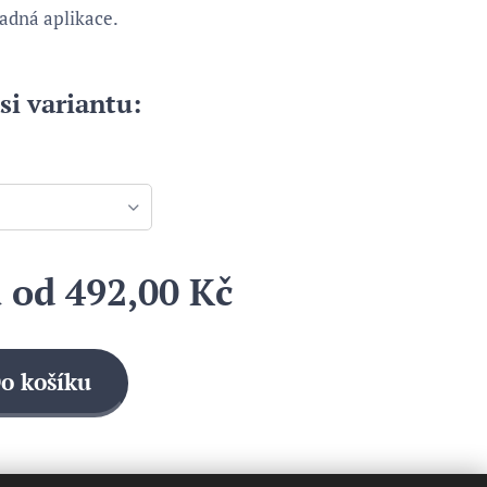
adná aplikace.
si variantu:
a od
492,00
Kč
o košíku