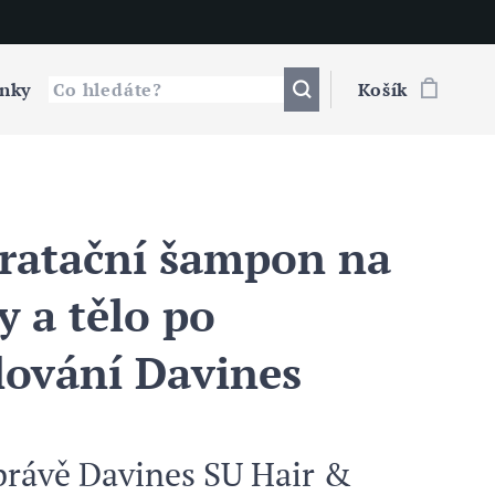
nky
Košík
ratační šampon na
y a tělo po
lování Davines
právě Davines SU Hair &