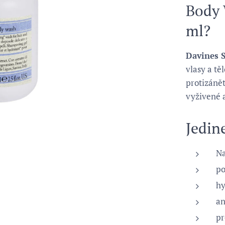
Body 
ml?
Davines 
vlasy a tě
protizánět
vyživené 
Jedin
Na
po
hy
an
pr