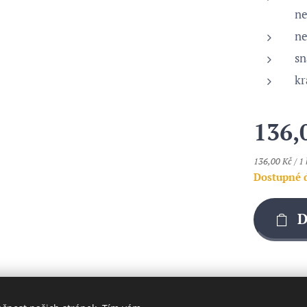
ne
ne
sn
kr
136,
136,00 Kč / 1 
Dostupné 
D