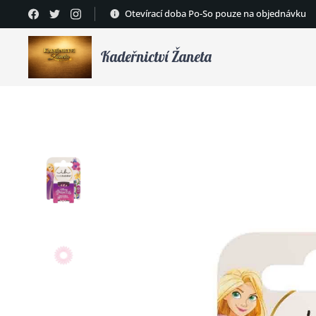
Otevírací doba Po-So pouze na objednávku
Kadeřnictví Žaneta