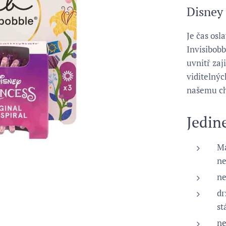
Disney
Je čas osl
Invisibo
uvnitř zaj
viditelnýc
našemu ch
Jedin
Ma
ne
ne
dr
st
ne