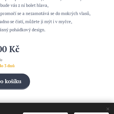
bude vás z ní bolet hlava,
promočí se a nezamotává se do mokrých vlasů,
adno se čistí, můžete ji mýt i v myčce,
ásný pohádkový design.
00
Kč
ks
do 3 dnů
o košíku