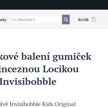
nky
Košík
kové balení gumiček
rinceznou Locikou
 Invisibobble
ávě Invisibobble Kids Original