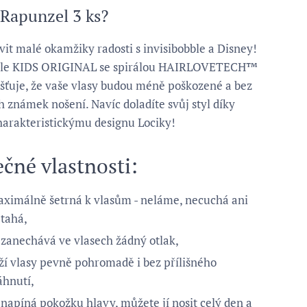
 Rapunzel 3 ks?
avit malé okamžiky radosti s invisibobble a Disney!
bble KIDS ORIGINAL se spirálou HAIRLOVETECH™
išťuje, že vaše vlasy budou méně poškozené a bez
h známek nošení. Navíc doladíte svůj styl díky
arakteristickýmu designu Lociky!
ečné vlastnosti:
ximálně šetrná k vlasům - neláme, necuchá ani
tahá,
zanechává ve vlasech žádný otlak,
ží vlasy pevně pohromadě i bez přílišného
áhnutí,
napíná pokožku hlavy, můžete jí nosit celý den a