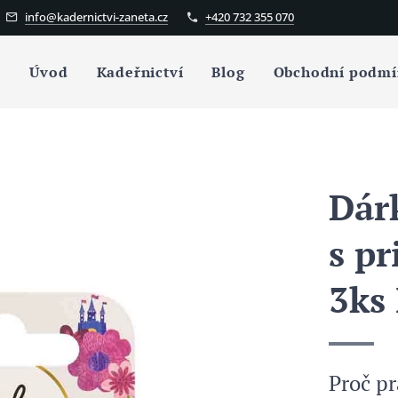
info@kadernictvi-zaneta.cz
+420 732 355 070
Úvod
Kadeřnictví
Blog
Obchodní podmí
Dár
s p
3ks
Proč pr