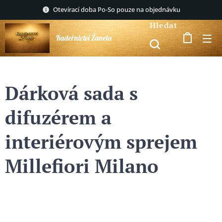
Otevírací doba Po-So pouze na objednávku
Hledat
Kadeřnictví Žaneta
Dárková sada s
difuzérem a
interiérovým sprejem
Millefiori Milano