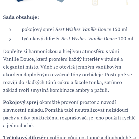
Sada obsahuje:
pokojový sprej
Best Wishes Vanille Douce
150 ml
tyčinkový difuzér
Best Wishes Vanille Douce
100 ml
Dopřejte si harmonickou a hřejivou atmosféru s vůní
Vanille Douce, která promění každý interiér v útulné a
elegantní místo. Vůně se otevírá jemným vanilkovým
akordem doplněným o vzácné tóny orchideje. Postupně se
rozvíjí do sladkých tónů cukru a fazole tonka, zatímco
základ tvoří smyslná kombinace ambry a pačuli.
Pokojový sprej
okamžitě provoní prostor a navodí
slavnostní náladu. Pomáhá také neutralizovat nežádoucí
pachy a díky praktickému rozprašovači je jeho použití rychlé
a jednoduché.
Tyčinkový difuzér
uvolňuje vůni postupně a dlouhodobě, a