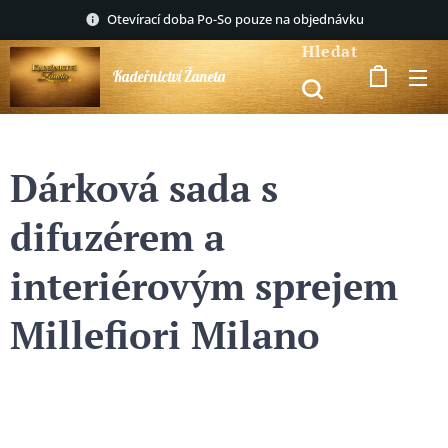
Otevírací doba Po-So pouze na objednávku
Hledat
Kadeřnictví Žaneta
Dárková sada s
difuzérem a
interiérovým sprejem
Millefiori Milano