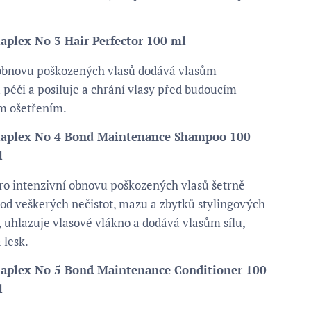
aplex No 3 Hair Perfector 100 ml
obnovu poškozených vlasů dodává vlasům
péči a posiluje a chrání vlasy před budoucím
m ošetřením.
laplex No 4 Bond Maintenance Shampoo 100
l
o intenzivní obnovu poškozených vlasů šetrně
y od veškerých nečistot, mazu a zbytků stylingových
 uhlazuje vlasové vlákno a dodává vlasům sílu,
 lesk.
laplex No 5 Bond Maintenance Conditioner 100
l