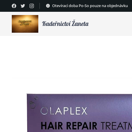
Otevírací doba Po-So pouze na objednávku
Kadeřnictví Žaneta