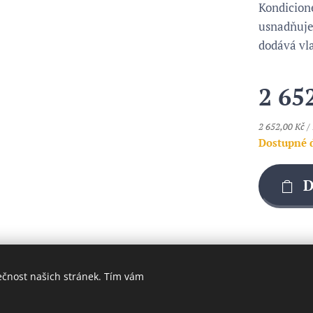
Kondicion
usnadňuje
dodává vl
2 65
2 652,00 Kč / 
Dostupné 
D
ečnost našich stránek. Tím vám
Cookies