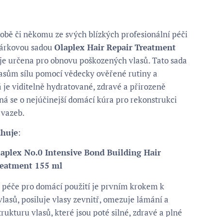
obě či někomu ze svých blízkých profesionální péči
 dárkovou sadou
Olaplex Hair Repair Treatment
á je určena pro obnovu poškozených vlasů. Tato sada
lasům sílu pomocí vědecky ověřené rutiny a
 je viditelně hydratované, zdravé a přirozeně
dná se o nejúčinejší domácí kúra pro rekonstrukci
 vazeb.
ahuje
:
aplex No.0 Intensive Bond Building Hair
reatment 155 ml
í péče pro domácí použití je prvním krokem k
lasů, posiluje vlasy zevnitř, omezuje lámání a
trukturu vlasů, které jsou poté silné, zdravé a plné