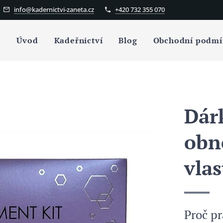
info@kadernictvi-zaneta.cz
+420 732 355 070
Úvod
Kadeřnictví
Blog
Obchodní podmí
Dár
obn
vla
Proč p