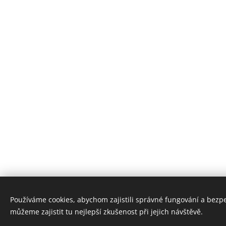
Používáme cookies, abychom zajistili správné fungování a bezp
můžeme zajistit tu nejlepší zkušenost při jejich návštěvě.