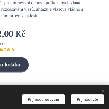
ér pro intenzivní obnovu poškozených vlasů
 rozčesávání vlasů, uhlazuje vlasové vlákno a
asům pružnost a lesk.
2,00
Kč
1 ks
do 3 dnů
o košíku
Přijmout nezbytné
Přijmout vše