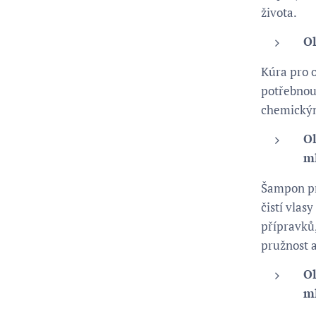
života.
Ol
Kúra pro 
potřebnou 
chemický
O
m
Šampon pr
čistí vlas
přípravků,
pružnost a
O
m