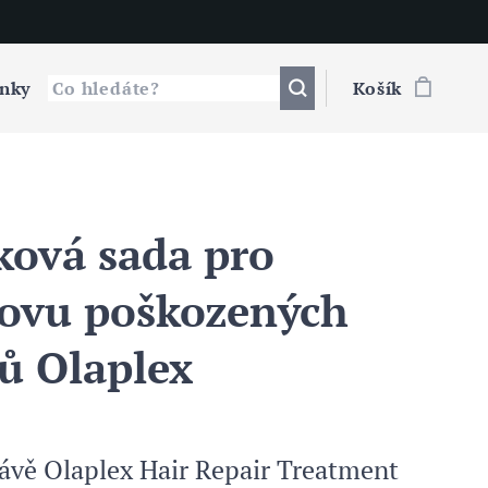
nky
Košík
ková sada pro
ovu poškozených
sů Olaplex
rávě Olaplex Hair Repair Treatment