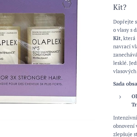
Kit?
Dopřejte s
o vlasy s
Kit
, kter
navrací v
zanechává
lesklé. Je
vlasových
Sada obs
Ol
T
Intenzivn
obnovení v
zlepšuje s