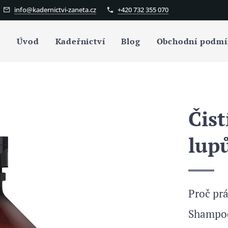
info@kadernictvi-zaneta.cz
+420 732 355 070
Úvod
Kadeřnictví
Blog
Obchodní podmí
Čist
lup
Proč pr
Shampoo