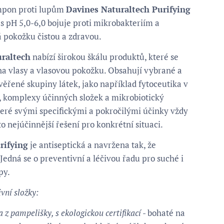
ampon proti lupům
Davines Naturaltech Purifying
s pH 5,0-6,0 bojuje proti mikrobakteriím a
 pokožku čistou a zdravou.
raltech
nabízí širokou škálu produktů, které se
na vlasy a vlasovou pokožku. Obsahují vybrané a
ěřené skupiny látek, jako například fytoceutika v
h, komplexy účinných složek a mikrobiotický
teré svými specifickými a pokročilými účinky vždy
to nejúčinnější řešení pro konkrétní situaci.
rifying
je antiseptická a navržena tak, že
 Jedná se o preventivní a léčivou řadu pro suché i
py.
vní složky:
a z pampelišky, s ekologickou certifikací
- bohaté na