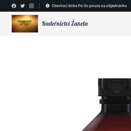
Otevírací doba Po-So pouze na objednávku
Kadeřnictví Žaneta