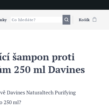
nky
Košík
ící šampon proti
ům 250 ml Davines
ávě Davines Naturaltech Purifying
 250 ml?