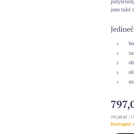
polyfenol
jsou také 
Jedineč
bo
za
ob
si
sn
797,
797,00 Kč / 1 
Dostupné 