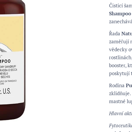
Čisticí š
Shampoo
zanechává
Řada
Natu
zaměřují 
vědecky ov
rostlinác
booster, k
poskytují 
Rodina
Pu
zklidňuje.
mastné lu
Hlavní akti
Fytoceutik