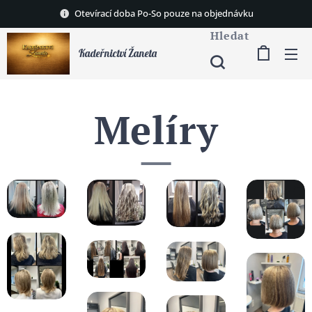
Otevírací doba Po-So pouze na objednávku
Hledat
Kadeřnictví Žaneta
Melíry