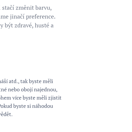
 stačí změnit barvu,
áme jinačí preference.
 být zdravé, husté a
áší atd., tak byste měli
stné nebo obojí najednou,
ohem více byste měli zjistit
. Pokud byste si náhodou
vědět.