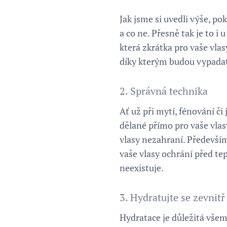
Jak jsme si uvedli výše, p
a co ne. Přesně tak je to i
která zkrátka pro vaše vlas
díky kterým budou vypadat p
2. Správná technika
Ať už při mytí, fénování či
dělané přímo pro vaše vlas
vlasy nezahraní. Předevší
vaše vlasy ochrání před te
neexistuje.
3. Hydratujte se zevnitř
Hydratace je důležitá všem