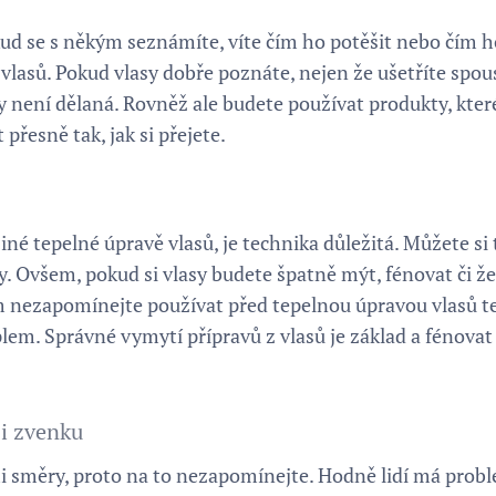
okud se s někým seznámíte, víte čím ho potěšit nebo čím 
 u vlasů. Pokud vlasy dobře poznáte, nejen že ušetříte sp
y není dělaná. Rovněž ale budete používat produkty, které
řesně tak, jak si přejete.
 jiné tepelné úpravě vlasů, je technika důležitá. Můžete s
y. Ovšem, pokud si vlasy budete špatně mýt, fénovat či že
m nezapomínejte používat před tepelnou úpravou vlasů t
plem. Správné vymytí přípravů z vlasů je základ a fénovat
 i zvenku
i směry, proto na to nezapomínejte. Hodně lidí má prob