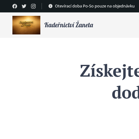
Otevírací doba Po-So pouze na objednávku
Kadeřnictví Žaneta
Získejt
dod