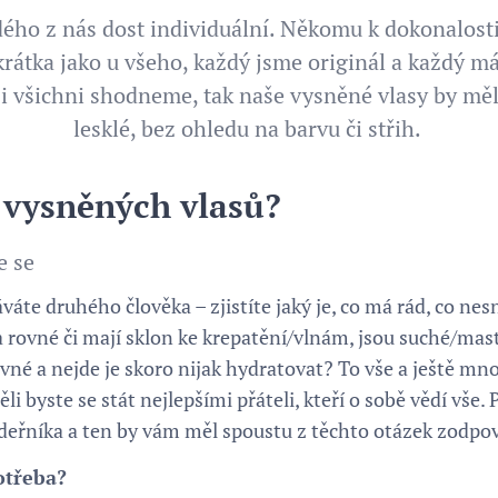
ého z nás dost individuální. Někomu k dokonalosti
rátka jako u všeho, každý jsme originál a každý m
i všichni shodneme, tak naše vysněné vlasy by měly
lesklé, bez ohledu na barvu či střih.
 vysněných vlasů?
e se
váte druhého člověka – zjistíte jaký je, co má rád, co nesn
la rovné či mají sklon ke krepatění/vlnám, jsou suché/ma
pevné a nejde je skoro nijak hydratovat? To vše a ještě mn
li byste se stát nejlepšími přáteli, kteří o sobě vědí vše
adeřníka a ten by vám měl spoustu z těchto otázek zodpo
otřeba?