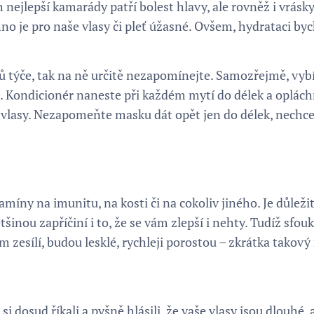
h nejlepší kamarády patří bolest hlavy, ale rovněž i vrásky
no je pro naše vlasy či pleť úžasné. Ovšem, hydrataci by
 týče, tak na ně určitě nezapomínejte. Samozřejmě, vybí
kli. Kondicionér naneste při každém mytí do délek a oplách
 vlasy. Nezapomeňte masku dát opět jen do délek, nechcete
tamíny na imunitu, na kosti či na cokoliv jiného. Je důle
ětšinou zapříčiní i to, že se vám zlepší i nehty. Tudíž s
 zesílí, budou lesklé, rychleji porostou – zkrátka takový
si dosud říkali a pyšně hlásili, že vaše vlasy jsou dlouhé, a