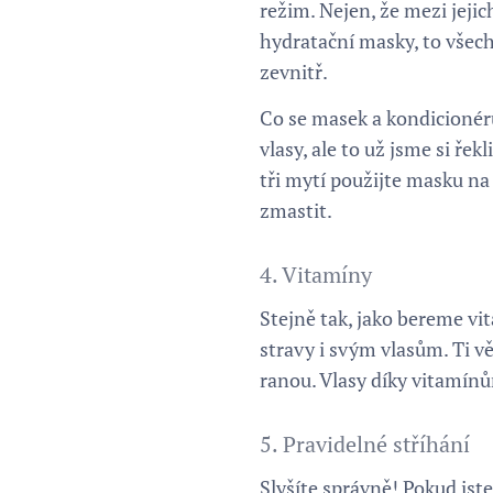
režim. Nejen, že mezi jejic
hydratační masky, to všech
zevnitř.
Co se masek a kondicionérů
vlasy, ale to už jsme si ře
tři mytí použijte masku na
zmastit.
4. Vitamíny
Stejně tak, jako bereme vi
stravy i svým vlasům. Ti v
ranou. Vlasy díky vitamínům
5. Pravidelné stříhání
Slyšíte správně! Pokud jste 