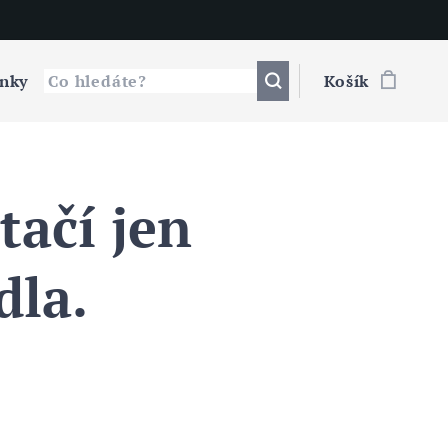
nky
Košík
tačí jen
dla.