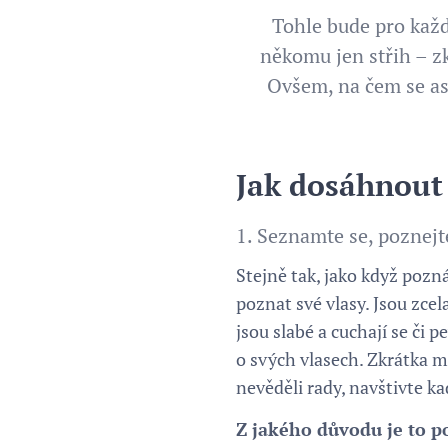
Tohle bude pro každ
někomu jen střih – zk
Ovšem, na čem se as
Jak dosáhnout
1. Seznamte se, poznejt
Stejně tak, jako když pozná
poznat své vlasy. Jsou zce
jsou slabé a cuchají se či 
o svých vlasech. Zkrátka mě
nevěděli rady, navštivte k
Z jakého důvodu je to p