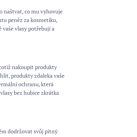
ho naštvat, co mu vyhovuje
oustu peněz za kosmetiku,
 vaše vlasy potřebují a
i totiž nakoupit produkty
hlit, produkty zdaleka vaše
ermální ochranu, která
 vlasy bez hubice zkrátka
lém dodržovat svůj pitný