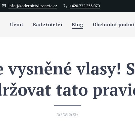
info@kadernictvi-zaneta.cz
+420 732 355 070
Úvod
Kadeřnictví
Blog
Obchodní podmí
e vysněné vlasy! S
ržovat tato pravi
30.06.2025