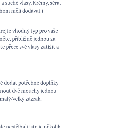
 a suché vlasy. Krémy, séra,
chom měli dodávat i
rejte vhodný typ pro vaše
něte, přibližně jednou za
 přece své vlasy zatížit a
žité dodat potřebné doplňky
fouknout dvě mouchy jednou
 malý/velký zázrak.
le nestříhali jste je několik