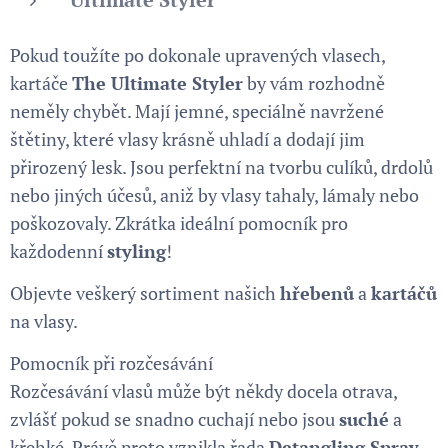
Pokud toužíte po dokonale upravených vlasech,
kartáče
The Ultimate Styler
by vám rozhodně
neměly chybět. Mají jemné, speciálně navržené
štětiny, které vlasy krásně uhladí a dodají jim
přirozený lesk. Jsou perfektní na tvorbu culíků, drdolů
nebo jiných účesů, aniž by vlasy tahaly, lámaly nebo
poškozovaly. Zkrátka ideální pomocník pro
každodenní
styling
!
Objevte veškerý sortiment našich
hřebenů
a
kartáčů
na vlasy.
Pomocník při rozčesávání
Rozčesávání vlasů může být někdy docela otrava,
zvlášť pokud se snadno cuchají nebo jsou
suché
a
křehké. Právě proto vznikla řada
Detangling Spray