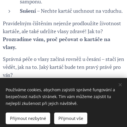
šamponu.
Sušení
– Nechte kartáč uschnout na vzduchu.
Pravidelným čištěním nejenže prodloužíte životnost
kartáče, ale také udržíte vlasy zdravé! Jak to?
Prozradíme vám, proč pečovat o kartáče na
vlasy.
Správná péče o vlasy začíná rovněž u česání – stačí jen
vědět, jak na to. Jaký kartáč bude ten pravý právě pro
vás?
Používáme cookies, abychom zajistili správné fungování a
Share
bezpečnost našich stránek. Tím vám můžeme zajistit tu
nejlepší zkušenost při jejich návštěvě.
Přijmout nezbytné
Přijmout vše
Cookies