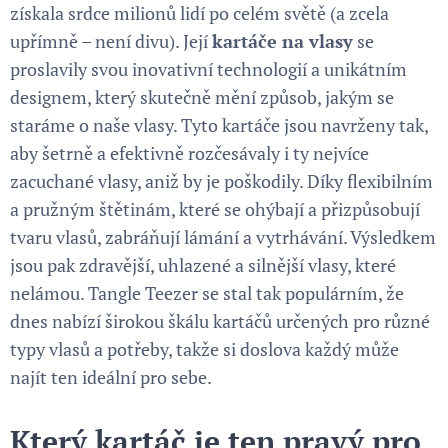
získala srdce milionů lidí po celém světě (a zcela
upřímně – není divu). Její
kartáče na vlasy
se
proslavily svou inovativní technologií a unikátním
designem, který skutečně mění způsob, jakým se
staráme o naše vlasy. Tyto kartáče jsou navrženy tak,
aby šetrně a efektivně rozčesávaly i ty nejvíce
zacuchané vlasy, aniž by je poškodily. Díky flexibilním
a pružným štětinám, které se ohýbají a přizpůsobují
tvaru vlasů, zabráňují lámání a vytrhávání. Výsledkem
jsou pak zdravější, uhlazené a silnější vlasy, které
nelámou. Tangle Teezer se stal tak populárním, že
dnes nabízí širokou škálu kartáčů určených pro různé
typy vlasů a potřeby, takže si doslova každý může
najít ten ideální pro sebe.
Který kartáč je ten pravý pro