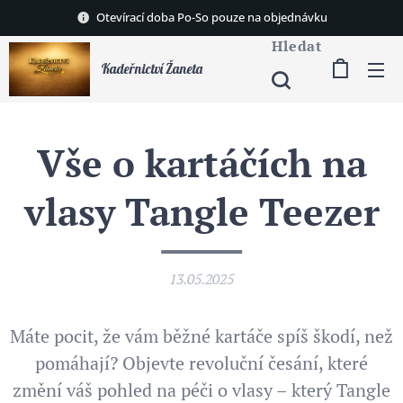
Otevírací doba Po-So pouze na objednávku
Hledat
Kadeřnictví Žaneta
Vše o kartáčích na
vlasy Tangle Teezer
13.05.2025
Máte pocit, že vám běžné kartáče spíš škodí, než
pomáhají? Objevte revoluční česání, které
změní váš pohled na péči o vlasy – který Tangle