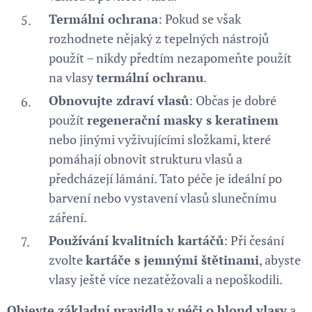
Termální ochrana
: Pokud se však
rozhodnete nějaký z tepelných nástrojů
použít – nikdy předtím nezapomeňte použít
na vlasy
termální ochranu
.
Obnovujte zdraví vlasů
: Občas je dobré
použít
regenerační masky
s keratinem
nebo jinými vyživujícími složkami, které
pomáhají obnovit strukturu vlasů a
předcházejí lámání. Tato péče je ideální po
barvení nebo vystavení vlasů slunečnímu
záření.
Používání kvalitních kartáčů
: Při česání
zvolte
kartáče s jemnými štětinami
, abyste
vlasy ještě více nezatěžovali a nepoškodili.
Objevte základní pravidla v péči o blond vlasy
a