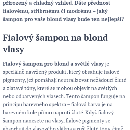
přirozený a chladný vzhled. Dáte přednost
fialovému, stříbrnému či modrému – jaký
šampon pro vaše blond vlasy bude ten nejlepší?
Fialový šampon na blond
vlasy
Fialový šampon
pro blond a světlé vlasy
je
speciálně navržený produkt, který obsahuje fialové
pigmenty, jež pomáhají neutralizovat nežádoucí žluté
a zlatavé tóny, které se mohou objevit na světlých
nebo odbarvených vlasech. Tento šampon funguje na
principu barevného spektra – fialová barva je na
barevném kole přímo naproti žluté. Když fialový
šampon nanesete na vlasy, fialové pigmenty se
absorbují do vlasového vlákna a ruší žluté tóny, čímž