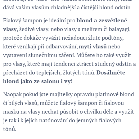
dává vašim vlasům chladnější a čistější blond odstín.
Fialový šampon je ideální pro
blond a zesvětlené
vlasy
, šedivé vlasy, nebo vlasy s melírem či balayagí,
protože dokáže vyvážit nežádoucí žluté podtóny,
které vznikají při odbarvování,
mytí vlasů
nebo
vystavení slunečnímu záření. Můžete ho také využít
pro vlasy, které mají tendenci ztrácet studený odstín a
přecházet do teplejších, žlutých tónů.
Dosáhněte
blond jako ze salonu i vy!
Naopak pokud jste majitelky opravdu platinové blond
či bílých vlasů, můžete fialový šampon či fialovou
masku na vlasy nechat působit o chvilku déle a využít
je tak i k jejich natónování do jemných fialových
tónů.