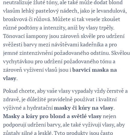
neutralizuje žluté tóny, ale také může dodat blond
vlasům lehký pastelový nádech, jako je levandulová,
broskvová či růžová. Můžete si tak vesele zkoušet
různé podtóny a intenzity, aniž by vlasy trpěly.
Tónovací šampony jsou zároveň skvěle pro udržení
svěžesti barvy mezi návštěvami kadeřníka a pro
jemné zintenzivnění požadovaného odstínu. Skvělou
vychytávkou pro udržení požadovaného tónu a
zároveň vyživení vlasů jsou i
barvicí maska na
vlasy
.
Pokud chcete, aby vaše vlasy vypadaly vždy čerstvě a
zdravě, je důležité pravidelně používat i kvalitní
výživné a hydratační
masky či kúry na vlasy
.
Masky a kúry pro blond a světlé vlasy
nejen
podporují udržení barvy, ale také vyživují vlasy, aby
zůstaly silné a lesklé. Tyto produkty jsou často