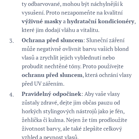
ty odbarvované, mohou být náchylnější k
vysušení. Proto nezapomeňte na kvalitní
výživné masky
a
hydratační kondicionéry
,
které jim dodají vláhu a vitalitu.
Ochrana před sluncem
: Sluneční záření
může negativně ovlivnit barvu vašich blond
vlasů a zrychlit jejich vyblednutí nebo
probudit nechtěné tóny. Proto používejte
ochranu před sluncem
, která ochrání vlasy
před UV zářením.
Pravidelný odpočinek
: Aby vaše vlasy
zůstaly zdravé, dejte jim občas pauzu od
horkých stylingových nástrojů jako je fén,
žehlička či kulma. Nejen že tím prodloužíte
životnost barvy, ale také zlepšíte celkový
vzhled a pevnost vlasů.