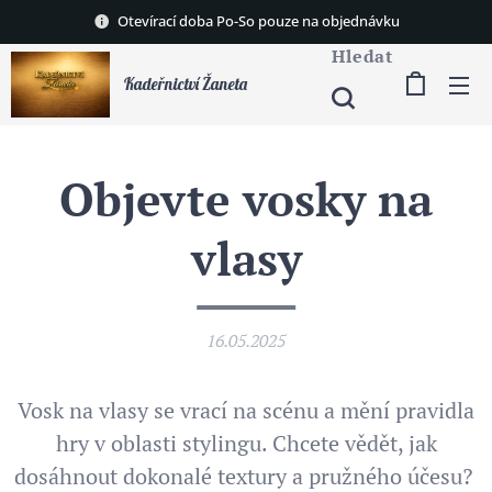
Otevírací doba Po-So pouze na objednávku
Hledat
Kadeřnictví Žaneta
Objevte vosky na
vlasy
16.05.2025
Vosk na vlasy se vrací na scénu a mění pravidla
hry v oblasti stylingu. Chcete vědět, jak
dosáhnout dokonalé textury a pružného účesu?