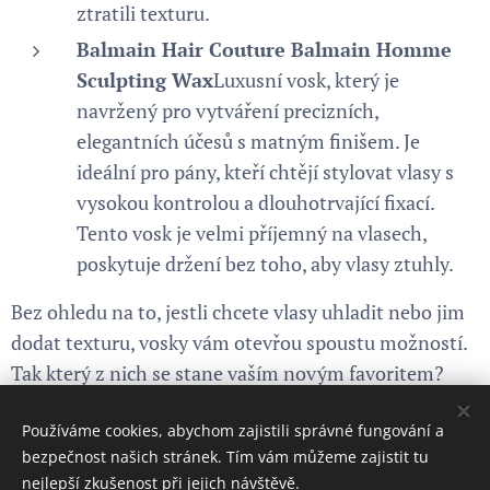
ztratili texturu.
Balmain Hair Couture Balmain Homme
Sculpting Wax
Luxusní vosk, který je
navržený pro vytváření precizních,
elegantních účesů s matným finišem. Je
ideální pro pány, kteří chtějí stylovat vlasy s
vysokou kontrolou a dlouhotrvající fixací.
Tento vosk je velmi příjemný na vlasech,
poskytuje držení bez toho, aby vlasy ztuhly.
Bez ohledu na to, jestli chcete vlasy uhladit nebo jim
dodat texturu, vosky vám otevřou spoustu možností.
Tak který z nich se stane vaším novým favoritem?
Používáme cookies, abychom zajistili správné fungování a
Share
bezpečnost našich stránek. Tím vám můžeme zajistit tu
nejlepší zkušenost při jejich návštěvě.